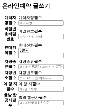
온라인예약 글쓰기
예약자
예약자명
필수
명
필수
비밀번
비밀번호
필수
호
비밀
번호
휴대전화
필수
휴대전
-
-
화
필수
차량종
차량종류
필수
류
필수
차량번
차량번호
필수
호
필수
여 행 지
여 행 지
필수
필수
출발 항
출발 항공사
필수
공사
필
수