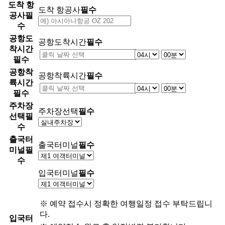
도착 항
도착 항공사
필수
공사
필
수
공항도
공항도착시간
필수
착시간
필수
공항착
공항착륙시간
필수
륙시간
필수
주차장
주차장선택
필수
선택
필
수
출국터
출국터미널
필수
미널
필
수
입국터미널
필수
※ 예약 접수시 정확한 여행일정 접수 부탁드립니
다.
입국터