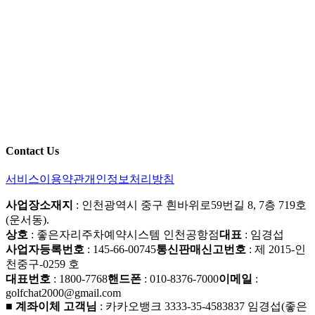
Contact Us
서비스이용약관
개인정보처리방침
사업장소재지
: 인천광역시 중구 흰바위로59번길 8, 7층 719호
(운서동).
상호
: 좋은자리주차예약시스템 인천공항점
대표
: 임경섭
사업자등록번호
: 145-66-00745
통신판매신고번호
: 제 2015-인
천중구-0259 호
대표번호
: 1800-7768
핸드폰
: 010-8376-7000
이메일
:
golfchat2000@gmail.com
■ 계좌이체 고객님
: 카카오뱅크 3333-35-4583837 임경섭(좋은